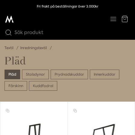
Fri frakt på beställningar över 3.000kr
Textil
Inredningstextil
Pläd
Pläd
Stolsdynor
Prydnadskuddar
Innerkuddar
Fårskinn
Kuddfodral