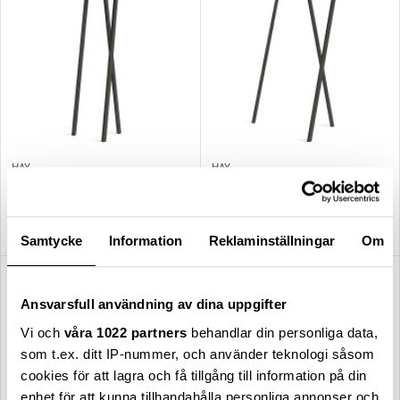
HAY
HAY
Loop Stand smal klädställning
Loop Stand bred klädställning
svart
svart
3 099,00 kr
3 349,00 kr
Samtycke
Information
Reklaminställningar
Om
Ansvarsfull användning av dina uppgifter
Vi och
våra 1022 partners
behandlar din personliga data,
som t.ex. ditt IP-nummer, och använder teknologi såsom
cookies för att lagra och få tillgång till information på din
enhet för att kunna tillhandahålla personliga annonser och