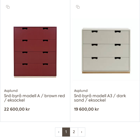
Asplund
Asplund
Snö byrå modell A / brown red
Snö byrå modell A3 / dark
/ eksockel
sand / eksockel
22 600,00 kr
19 600,00 kr
‹
1
2
›