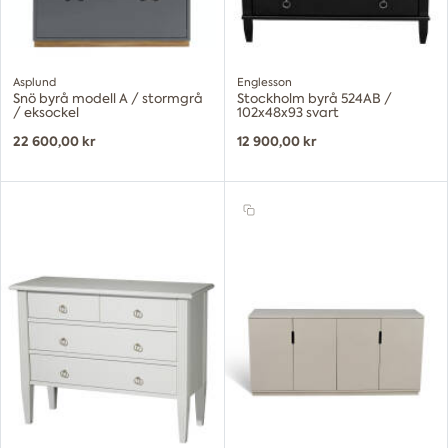
Asplund
Englesson
Snö byrå modell A / stormgrå
Stockholm byrå 524AB /
/ eksockel
102x48x93 svart
22 600,00 kr
12 900,00 kr