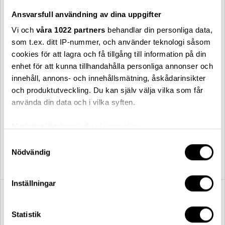
Ansvarsfull användning av dina uppgifter
Vi och
våra 1022 partners
behandlar din personliga data,
som t.ex. ditt IP-nummer, och använder teknologi såsom
cookies för att lagra och få tillgång till information på din
enhet för att kunna tillhandahålla personliga annonser och
innehåll, annons- och innehållsmätning, åskådarinsikter
och produktutveckling. Du kan själv välja vilka som får
använda din data och i vilka syften.
Med din tillåtelse skulle vi även vilja:
Relief
Relief
Relief byrå låg grå / m. ben
Relief byrå hög orange / m.
Samla in information om din geografiska plats
Samtyckesval
ben
Nödvändig
som kan ha en noggrannhet på upp till flera meter
17 834,00 kr
17 834,00 kr
Identifiera din enhet genom att aktivt skanna den
för specifika kännetecken (fingeravtryck)
Inställningar
Ta reda på mer om hur dina personliga uppgifter
behandlas och ställ in dina preferenser i
detaljsektionen
.
Statistik
Du kan ändra eller dra tillbaka ditt samtycke när som