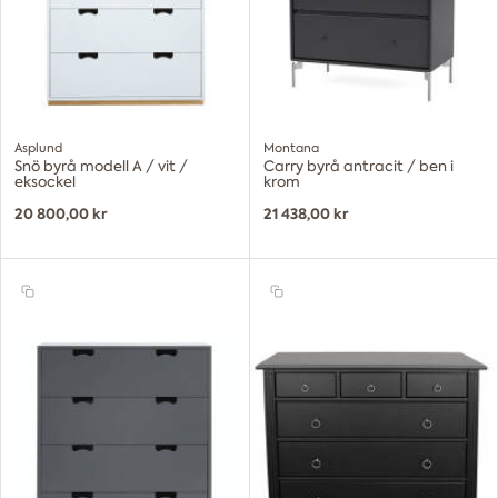
Asplund
Montana
Snö byrå modell A / vit /
Carry byrå antracit / ben i
eksockel
krom
20 800,00 kr
21 438,00 kr