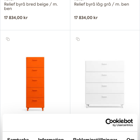
Relief byrå bred beige / m.
Relief byrå låg grå / m. ben
ben
17 834,00 kr
17 834,00 kr
Relief
Relief
Relief byrå hög orange / m.
Relief byrå bred vit / m. ben
ben
Samtycke
Information
Reklaminställningar
Om