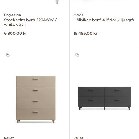
Englesson
Mavis
Stockholm byrå 529AWW /
Höllviken byrå 4 lådor / ljusgrå
whitewash
6 800,00 kr
15 495,00 kr
Relief
Relief