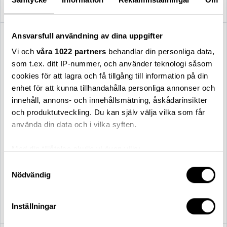
17 834,00 kr
16 834,00 kr
Ansvarsfull användning av dina uppgifter
Vi och
våra 1022 partners
behandlar din personliga data,
som t.ex. ditt IP-nummer, och använder teknologi såsom
cookies för att lagra och få tillgång till information på din
enhet för att kunna tillhandahålla personliga annonser och
innehåll, annons- och innehållsmätning, åskådarinsikter
och produktutveckling. Du kan själv välja vilka som får
använda din data och i vilka syften.
Med din tillåtelse skulle vi även vilja:
Samla in information om din geografiska plats
Samtyckesval
Relief
Relief
Nödvändig
som kan ha en noggrannhet på upp till flera meter
Relief byrå låg orange / m.
Relief byrå låg ask / m. ben
Identifiera din enhet genom att aktivt skanna den
ben
för specifika kännetecken (fingeravtryck)
17 834,00 kr
19 934,00 kr
Inställningar
Ta reda på mer om hur dina personliga uppgifter
behandlas och ställ in dina preferenser i
detaljsektionen
.