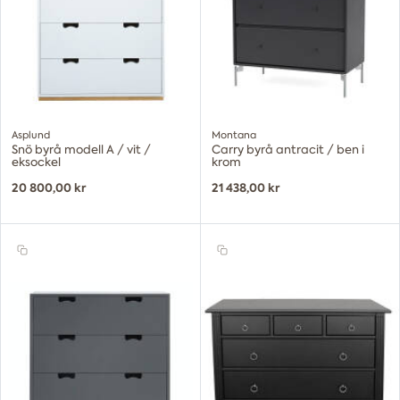
Asplund
Montana
Snö byrå modell A / vit /
Carry byrå antracit / ben i
eksockel
krom
20 800,00 kr
21 438,00 kr