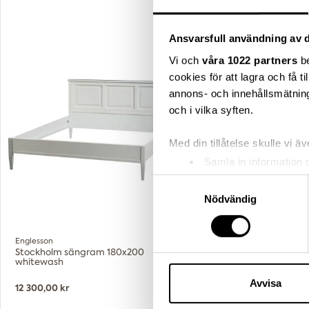
Ansvarsfull användning av d
Vi och
våra 1022 partners
be
cookies för att lagra och få t
annons- och innehållsmätning
och i vilka syften.
Med din tillåtelse skulle vi äve
Samla in information 
Identifiera din enhet 
Samtyckesval
Ta reda på mer om hur dina pe
Nödvändig
eller dra tillbaka ditt samtyc
Englesson
Vi använder enhetsidentifierar
Stockholm sängram 180x200
whitewash
sociala medier och analysera 
till de sociala medier och a
Avvisa
12 300,00 kr
med annan information som du 