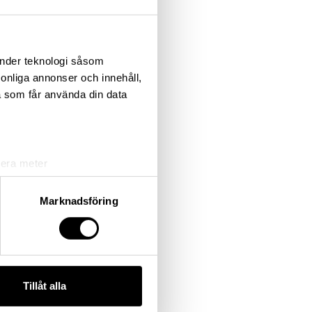
änder teknologi såsom
rsonliga annonser och innehåll,
a som får använda din data
lera meter
ryck)
ljsektionen
. Du kan ändra
Marknadsföring
andahålla funktioner för
n information från din enhet
 tur kombinera informationen
Tillåt alla
deras tjänster.