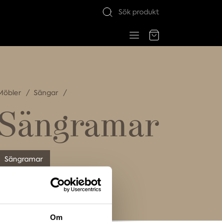
Möbler
Sängar
Sängramar
Sängramar
Om