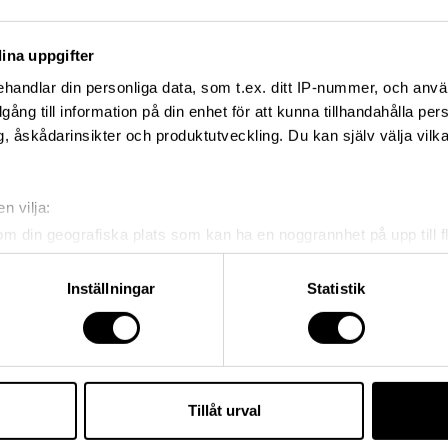
ina uppgifter
handlar din personliga data, som t.ex. ditt IP-nummer, och anv
illgång till information på din enhet för att kunna tillhandahålla pe
, åskådarinsikter och produktutveckling. Du kan själv välja vilk
n vilja:
om din geografiska plats som kan ha en noggrannhet på upp till f
genom att aktivt skanna den för specifika kännetecken (fingeravt
rsonliga uppgifter behandlas och ställ in dina preferenser i
deta
Inställningar
Statistik
ke när som helst från cookie-förklaringen.
e för att anpassa innehållet och annonserna till användarna, tillh
vår trafik. Vi vidarebefordrar även sådana identifierare och anna
nnons- och analysföretag som vi samarbetar med. Dessa kan i sin
Tillåt urval
har tillhandahållit eller som de har samlat in när du har använt 