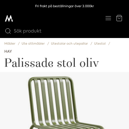
Fri frakt på beställningar över 3.000kr
Möbler
Ute sittmöbler
Utestolar och utepallar
Utestol
HAY
Palissade stol oliv