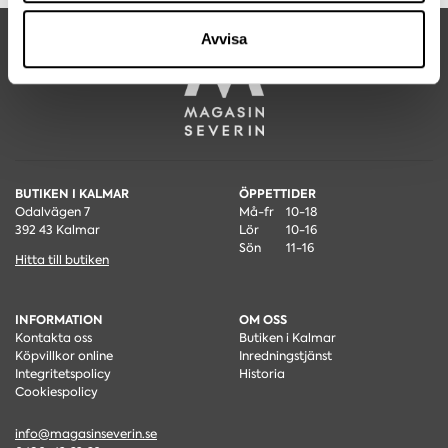
samlat in när du har använt deras tjänster.
Avvisa
BUTIKEN I KALMAR
ÖPPETTIDER
Odalvägen 7
Må-fr
10-18
392 43 Kalmar
Lör
10-16
Sön
11-16
Hitta till butiken
INFORMATION
OM OSS
Kontakta oss
Butiken i Kalmar
Köpvillkor online
Inredningstjänst
Integritetspolicy
Historia
Cookiespolicy
info@magasinseverin.se