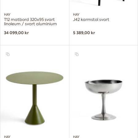
HAY
HAY
T12 matbord 320x95 svart
J42 karmstol svart
linoleum / svart aluminium
34 099,00 kr
5 389,00 kr
HAY
HAY