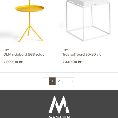
HAY
HAY
DLM sidobord Ø38 solgul
Tray soffbord 30x30 vit
2 699,00 kr
2 449,00 kr
‹
1
2
3
›