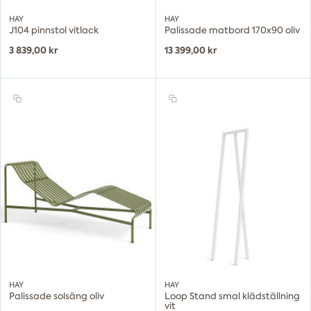
HAY
HAY
J104 pinnstol vitlack
Palissade matbord 170x90 oliv
3 839,00 kr
13 399,00 kr
HAY
HAY
Palissade solsäng oliv
Loop Stand smal klädställning
vit