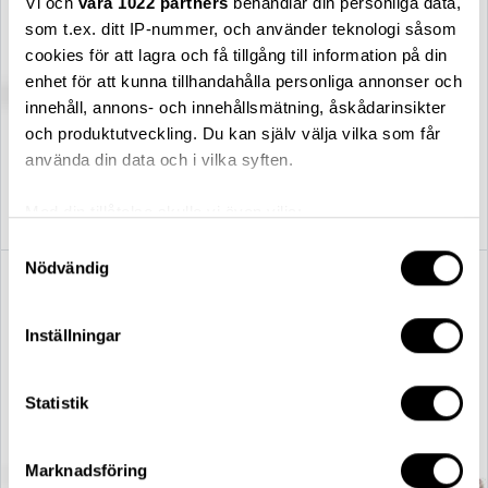
Vi och
våra 1022 partners
behandlar din personliga data,
som t.ex. ditt IP-nummer, och använder teknologi såsom
cookies för att lagra och få tillgång till information på din
enhet för att kunna tillhandahålla personliga annonser och
innehåll, annons- och innehållsmätning, åskådarinsikter
och produktutveckling. Du kan själv välja vilka som får
HAY
HAY
använda din data och i vilka syften.
DLM sidobord Ø38 vit
DLM sidobord Ø38 grå
2 699,00 kr
2 699,00 kr
Med din tillåtelse skulle vi även vilja:
Samla in information om din geografiska plats
Samtyckesval
Nödvändig
som kan ha en noggrannhet på upp till flera meter
Identifiera din enhet genom att aktivt skanna den
för specifika kännetecken (fingeravtryck)
Inställningar
Ta reda på mer om hur dina personliga uppgifter
behandlas och ställ in dina preferenser i
detaljsektionen
.
Statistik
Du kan ändra eller dra tillbaka ditt samtycke när som
helst från cookie-förklaringen.
Marknadsföring
Vi använder enhetsidentifierare för att anpassa innehållet