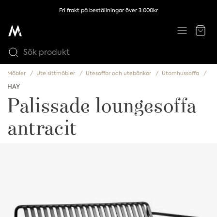
Fri frakt på beställningar över 3.000kr
Möbler
Ute sittmöbler
Utesoffor och utebänkar
Utomhussoffa
HAY
Palissade loungesoffa
antracit