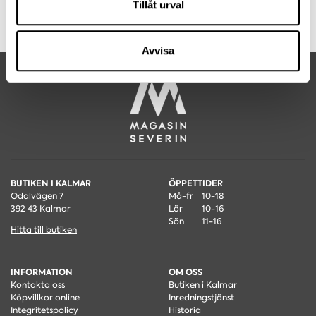
Dessa kan i sin tur kombinera informationen med annan
Tillåt urval
Djup
88 cm
information som du har tillhandahållit eller som de har
Sitthöjd
38 cm
Artikelnummer
0507006649
samlat in när du har använt deras tjänster.
Avvisa
BUTIKEN I KALMAR
ÖPPETTIDER
Odalvägen 7
Må-fr
10-18
392 43 Kalmar
Lör
10-16
Sön
11-16
Hitta till butiken
INFORMATION
OM OSS
Kontakta oss
Butiken i Kalmar
Köpvillkor online
Inredningstjänst
Integritetspolicy
Historia