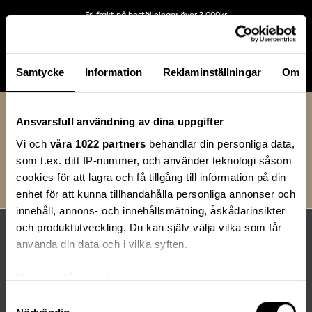
Fri frakt på beställningar över 3.000kr
Samtycke
Information
Reklaminställningar
Om
Möbler
Stolar och Sittmöbler
Pallar och Bänkar
Ansvarsfull användning av dina uppgifter
Sittbänk
Vi och
våra 1022 partners
behandlar din personliga data,
som t.ex. ditt IP-nummer, och använder teknologi såsom
Pall
Bänk
Sittbänk
cookies för att lagra och få tillgång till information på din
enhet för att kunna tillhandahålla personliga annonser och
innehåll, annons- och innehållsmätning, åskådarinsikter
och produktutveckling. Du kan själv välja vilka som får
använda din data och i vilka syften.
Med din tillåtelse skulle vi även vilja:
Samla in information om din geografiska plats
Samtyckesval