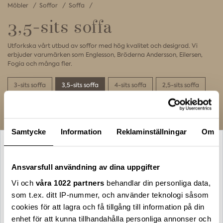
Möbler
Soffor
Soffa
3,5-sits soffa
Utforkska vårt utbud av soffor med hög kvalitet och desigrad. Vi
erbjuder varumärken som Englesson, Bröderna Andersson, Eilersen,
Fogia och många fler.
3-sits soffa
3,5-sits soffa
4-sits soffa
2,5-sits soffa
2-sits soffa
Samtycke
Information
Reklaminställningar
Om
Ansvarsfull användning av dina uppgifter
Vi och
våra 1022 partners
behandlar din personliga data,
som t.ex. ditt IP-nummer, och använder teknologi såsom
cookies för att lagra och få tillgång till information på din
enhet för att kunna tillhandahålla personliga annonser och