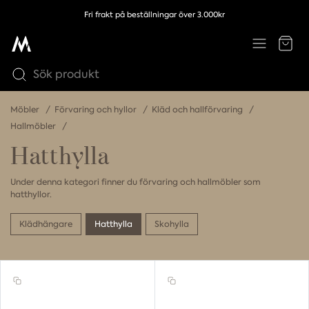
Fri frakt på beställningar över 3.000kr
Möbler
Förvaring och hyllor
Kläd och hallförvaring
Hallmöbler
Hatthylla
Under denna kategori finner du förvaring och hallmöbler som
hatthyllor.
Klädhängare
Hatthylla
Skohylla