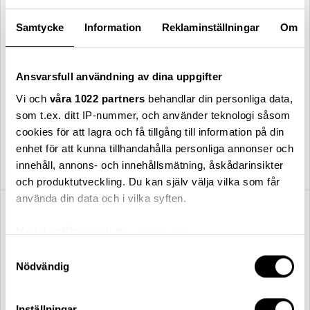
Samtycke
Information
Reklaminställningar
Om
Ansvarsfull användning av dina uppgifter
Vi och
våra 1022 partners
behandlar din personliga data,
som t.ex. ditt IP-nummer, och använder teknologi såsom
Essem Design
Essem Design
cookies för att lagra och få tillgång till information på din
Tamburin hatthylla /
Nostalgi hatt-/skohylla / ask-
svartbetsad ek-svart / 100 cm
vit / 100 cm
enhet för att kunna tillhandahålla personliga annonser och
8 002,00 kr
2 496,00 kr
innehåll, annons- och innehållsmätning, åskådarinsikter
och produktutveckling. Du kan själv välja vilka som får
använda din data och i vilka syften.
Med din tillåtelse skulle vi även vilja:
Samla in information om din geografiska plats
Samtyckesval
Nödvändig
som kan ha en noggrannhet på upp till flera meter
Identifiera din enhet genom att aktivt skanna den
för specifika kännetecken (fingeravtryck)
Inställningar