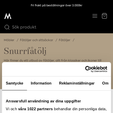
Fri frakt på beställningar över 3.000kr
Möbler
Fåtöljer och sittsäckar
Fåtöljer
Snurrfåtölj
Här finner du ett utbud av fåtöljer, allt från klassiker och ikoner till
morgondagens stjärnor. Fåtöljer med komfort, funktioner och design.
Fåtölj
Snurrfåtölj
Fåtölj med fotpall
Samtycke
Information
Reklaminställningar
Om
Ansvarsfull användning av dina uppgifter
Vi och
våra 1022 partners
behandlar din personliga data,