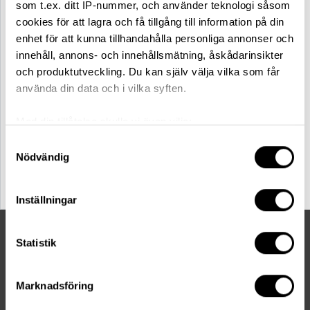
som t.ex. ditt IP-nummer, och använder teknologi såsom
cookies för att lagra och få tillgång till information på din
enhet för att kunna tillhandahålla personliga annonser och
innehåll, annons- och innehållsmätning, åskådarinsikter
och produktutveckling. Du kan själv välja vilka som får
använda din data och i vilka syften.
Med din tillåtelse skulle vi även vilja:
Samla in information om din geografiska plats
Swedese
Samtyckesval
Rondino snurrfåtölj polerad
Nödvändig
som kan ha en noggrannhet på upp till flera meter
alu / fårskinn moonlight
Identifiera din enhet genom att aktivt skanna den
29 318,00 kr
för specifika kännetecken (fingeravtryck)
Inställningar
Ta reda på mer om hur dina personliga uppgifter
behandlas och ställ in dina preferenser i
detaljsektionen
.
Statistik
Du kan ändra eller dra tillbaka ditt samtycke när som
helst från cookie-förklaringen.
Marknadsföring
Vi använder enhetsidentifierare för att anpassa innehållet
och annonserna till användarna, tillhandahålla funktioner