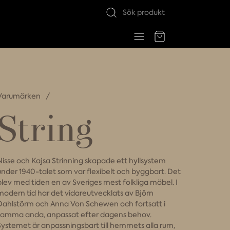
Varumärken
String
Nisse och Kajsa Strinning skapade ett hyllsystem
under 1940-talet som var flexibelt och byggbart. Det
blev med tiden en av Sveriges mest folkliga möbel. I
modern tid har det vidareutvecklats av Björn
Dahlstörm och Anna Von Schewen och fortsatt i
samma anda, anpassat efter dagens behov.
Systemet är anpassningsbart till hemmets alla rum,