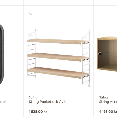
String
String
pack
String Pocket ask / vit
String vit
1 525,00 kr
4 195,00 k