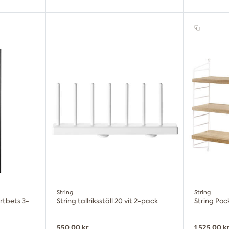
String
String
rtbets 3-
String tallriksställ 20 vit 2-pack
String Pock
550,00 kr
1 525,00 k