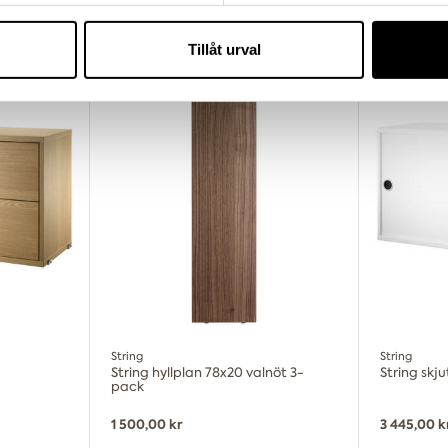
vår trafik. Vi vidarebefordrar även sådana identifierare och anna
nnons- och analysföretag som vi samarbetar med. Dessa kan i sin
Tillåt urval
har tillhandahållit eller som de har samlat in när du har använt 
String
String
String hyllplan 78x20 valnöt 3-
String skj
pack
1 500,00 kr
3 445,00 k