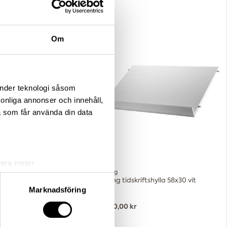
Om
änder teknologi såsom
rsonliga annonser och innehåll,
a som får använda din data
lera meter
String
ryck)
ut 14x30 svart 2-pack
String tidskriftshylla 58x30 vit
ljsektionen
. Du kan ändra
Marknadsföring
1 380,00 kr
andahålla funktioner för