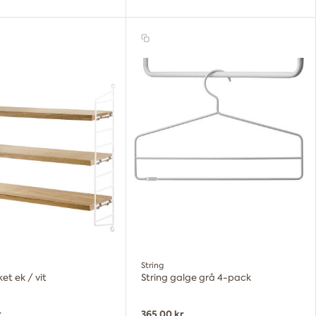
String
et ek / vit
String galge grå 4-pack
r
365,00 kr