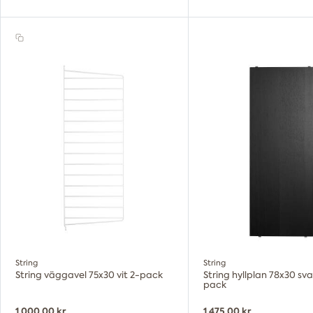
String
String
String väggavel 75x30 vit 2-pack
String hyllplan 78x30 sva
pack
1 000,00 kr
1 475,00 kr