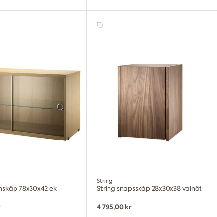
String
rinskåp 78x30x42 ek
String snapsskåp 28x30x38 valnöt
r
4 795,00 kr