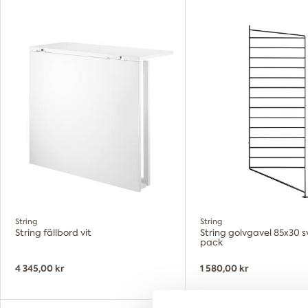
String
String
String fällbord vit
String golvgavel 85x30 s
pack
4 345,00 kr
1 580,00 kr