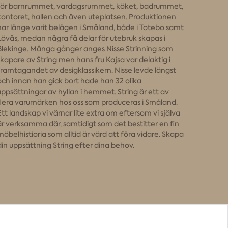
för barnrummet, vardagsrummet, köket, badrummet,
kontoret, hallen och även uteplatsen. Produktionen
har länge varit belägen i Småland, både i Totebo samt
Lövås, medan några få delar för utebruk skapas i
Blekinge. Många gånger anges Nisse Strinning som
skapare av String men hans fru Kajsa var delaktig i
framtagandet av desigklassikern. Nisse levde längst
och innan han gick bort hade han 32 olika
uppsättningar av hyllan i hemmet. String är ett av
flera varumärken hos oss som produceras i Småland.
Ett landskap vi värnar lite extra om eftersom vi själva
är verksamma där, samtidigt som det bestitter en fin
möbelhistioria som alltid är värd att föra vidare. Skapa
din uppsättning String efter dina behov.