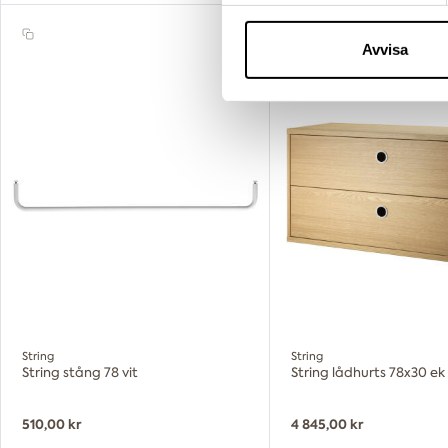
sociala medier och analysera 
till de sociala medier och a
Avvisa
med annan information som du 
String
String
String stång 78 vit
String lådhurts 78x30 ek
510,00 kr
4 845,00 kr