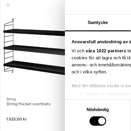
Samtycke
Ansvarsfull användning av d
Vi och
våra 1022 partners
be
cookies för att lagra och få t
annons- och innehållsmätning
och i vilka syften.
Med din tillåtelse skulle vi äve
Samla in information 
String
String
Identifiera din enhet 
Samtyckesval
String Pocket svartbets
String golvgavel 85x30 b
pack
Ta reda på mer om hur dina pe
Nödvändig
eller dra tillbaka ditt samtyc
1 525,00 kr
1 580,00 kr
Vi använder enhetsidentifierar