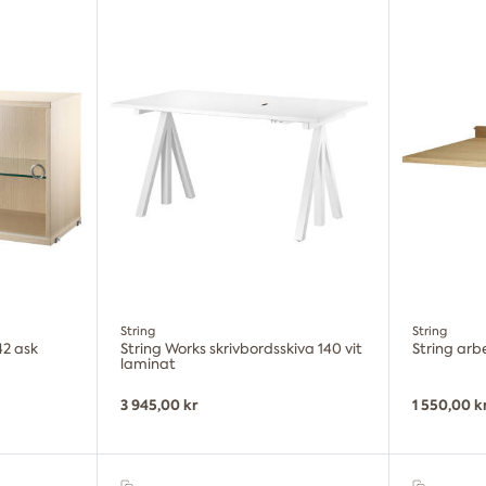
String
String
42 ask
String Works skrivbordsskiva 140 vit
String arb
laminat
3 945,00 kr
1 550,00 k