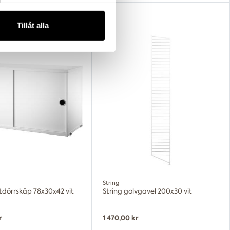
n information från din enhet
 tur kombinera informationen
Tillåt alla
deras tjänster.
String
utdörrskåp 78x30x42 vit
String golvgavel 200x30 vit
r
1 470,00 kr