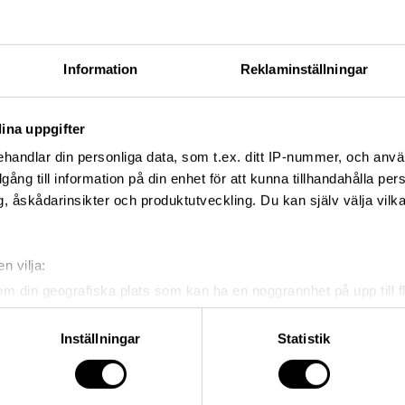
Information
Reklaminställningar
ina uppgifter
handlar din personliga data, som t.ex. ditt IP-nummer, och anv
illgång till information på din enhet för att kunna tillhandahålla pe
, åskådarinsikter och produktutveckling. Du kan själv välja vilk
n vilja:
om din geografiska plats som kan ha en noggrannhet på upp till f
String
String
genom att aktivt skanna den för specifika kännetecken (fingeravt
eige 2-
String golvgavel 85x30 vit
String spj
rsonliga uppgifter behandlas och ställ in dina preferenser i
deta
Inställningar
Statistik
ke när som helst från cookie-förklaringen.
950,00 kr
695,00 kr
e för att anpassa innehållet och annonserna till användarna, tillh