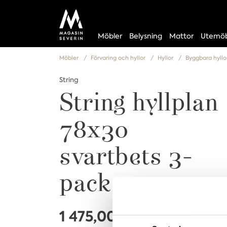
Möbler
Belysning
Mattor
Utemöb
Möbler
Förvaring och hyllor
Hyllor
Byggbara hyll
String
String hyllplan
78x30
svartbets 3-
pack
1 475,00 kr