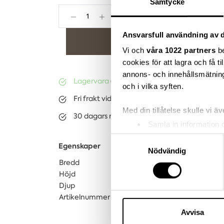
Samtycke
Ansvarsfull användning av d
Lägg i varukorgen
Vi och
våra 1022 partners
be
cookies för att lagra och få t
annons- och innehållsmätning
Lagervara
(ca. 3-10 dagar)
och i vilka syften.
Fri frakt vid köp över 3.000kr
Med din tillåtelse skulle vi äve
30 dagars returrätt på lagervaror
Samla in information 
Identifiera din enhet 
Samtyckesval
Egenskaper
Ta reda på mer om hur dina pe
Nödvändig
eller dra tillbaka ditt samtyc
Bredd
78 cm
Höjd
2 cm
Djup
30 cm
Vi använder enhetsidentifierar
Artikelnummer
0507002708
sociala medier och analysera 
till de sociala medier och a
Avvisa
med annan information som du 