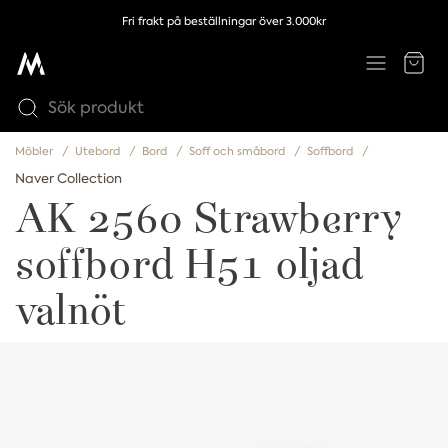
Fri frakt på beställningar över 3.000kr
Möbler
Utebord
Bord
Soff och småbord
Soffbord
Naver Collection
AK 2560 Strawberry
soffbord H51 oljad
valnöt