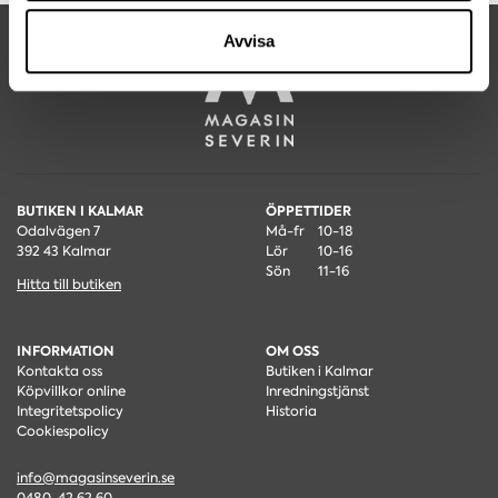
samlat in när du har använt deras tjänster.
Avvisa
BUTIKEN I KALMAR
ÖPPETTIDER
Odalvägen 7
Må-fr
10-18
392 43 Kalmar
Lör
10-16
Sön
11-16
Hitta till butiken
INFORMATION
OM OSS
Kontakta oss
Butiken i Kalmar
Köpvillkor online
Inredningstjänst
Integritetspolicy
Historia
Cookiespolicy
info@magasinseverin.se