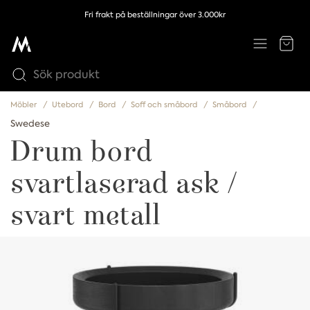
Fri frakt på beställningar över 3.000kr
Möbler
Utebord
Bord
Soff och småbord
Småbord
Swedese
Drum bord
svartlaserad ask /
svart metall