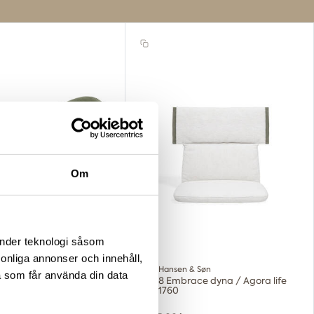
Om
änder teknologi såsom
rsonliga annonser och innehåll,
Carl Hansen & Søn
a som får använda din data
nackkudde för solsäng
E008 Embrace dyna / Agora life
oat 1760