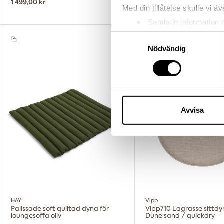
1 499,00 kr
499,00 kr
Med din tillåtelse skulle vi äve
Samla in information 
Identifiera din enhet 
Samtyckesval
Ta reda på mer om hur dina pe
Nödvändig
eller dra tillbaka ditt samtyc
Vi använder enhetsidentifierar
sociala medier och analysera 
till de sociala medier och a
Avvisa
med annan information som du 
HAY
Vipp
Palissade soft quiltad dyna för
Vipp710 Lagrasse sittdy
loungesoffa oliv
Dune sand / quickdry