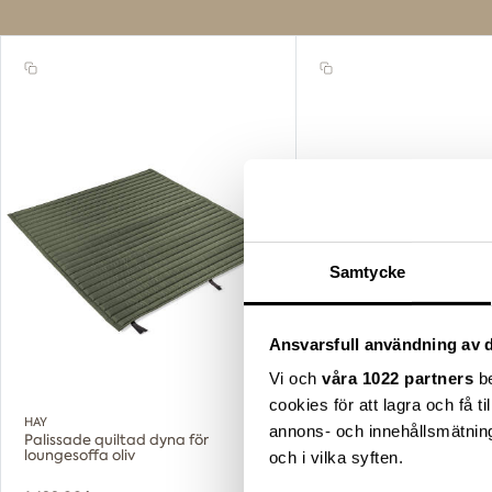
Samtycke
Ansvarsfull användning av d
Vi och
våra 1022 partners
be
cookies för att lagra och få t
HAY
HAY
annons- och innehållsmätning
Palissade quiltad dyna för
Palissade sittdyna för st
loungesoffa oliv
karmstol antracit
och i vilka syften.