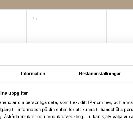
Information
Reklaminställningar
ina uppgifter
handlar din personliga data, som t.ex. ditt IP-nummer, och anv
illgång till information på din enhet för att kunna tillhandahålla pe
HAY
HAY
, åskådarinsikter och produktutveckling. Du kan själv välja vilk
ol &
Palissade quiltad dyna för solsäng
Palissade 
oliv
oliv