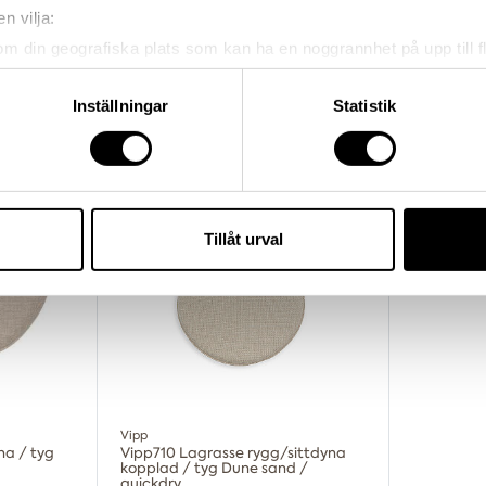
1 499,00 kr
589,00 kr
n vilja:
om din geografiska plats som kan ha en noggrannhet på upp till f
genom att aktivt skanna den för specifika kännetecken (fingeravt
Nyhet
Nyhet
rsonliga uppgifter behandlas och ställ in dina preferenser i
deta
Inställningar
Statistik
ke när som helst från cookie-förklaringen.
e för att anpassa innehållet och annonserna till användarna, tillh
vår trafik. Vi vidarebefordrar även sådana identifierare och anna
nnons- och analysföretag som vi samarbetar med. Dessa kan i sin
Tillåt urval
har tillhandahållit eller som de har samlat in när du har använt 
Vipp
na / tyg
Vipp710 Lagrasse rygg/sittdyna
kopplad / tyg Dune sand /
quickdry