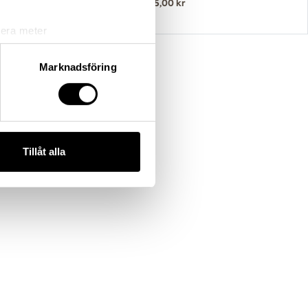
1 645,00 kr
lera meter
ryck)
ljsektionen
. Du kan ändra
Marknadsföring
andahålla funktioner för
n information från din enhet
 tur kombinera informationen
Tillåt alla
deras tjänster.