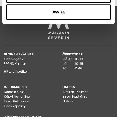
information som du har tillhandahållit eller som de har
samlat in när du har använt deras tjänster.
Avvisa
BUTIKEN I KALMAR
ÖPPETTIDER
Odalvägen 7
Må-fr
10-18
392 43 Kalmar
Lör
10-16
Sön
11-16
Hitta till butiken
INFORMATION
OM OSS
Kontakta oss
Butiken i Kalmar
Köpvillkor online
Inredningstjänst
Integritetspolicy
Historia
Cookiespolicy