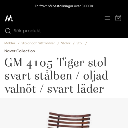
Fri frakt på beställningar över 3.000kr
Möbler
Stolar och Sittmöbler
Stolar
Stol
Naver Collection
GM 4105 Tiger stol
svart stålben / oljad
valnöt / svart läder