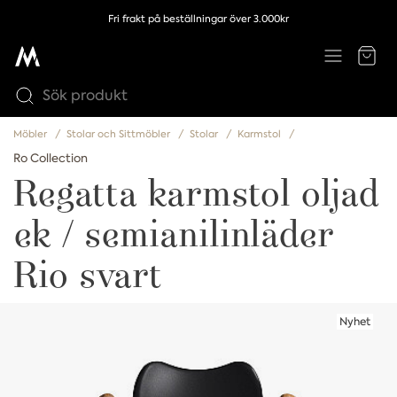
Fri frakt på beställningar över 3.000kr
Möbler
Stolar och Sittmöbler
Stolar
Karmstol
Ro Collection
Regatta karmstol oljad
ek / semianilinläder
Rio svart
Nyhet