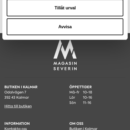
annons- och analysföretag som vi samarbetar med.
Bredd
59.5
Dessa kan i sin tur kombinera informationen med annan
Tillåt urval
Djup
54
information som du har tillhandahållit eller som de har
Höjd
79
Sitthöjd
47
samlat in när du har använt deras tjänster.
Avvisa
Artikelnummer
0507009825
BUTIKEN I KALMAR
ÖPPETTIDER
Odalvägen 7
Må-fr
10-18
392 43 Kalmar
Lör
10-16
Sön
11-16
Hitta till butiken
INFORMATION
OM OSS
Kontakta oss
Butiken i Kalmar