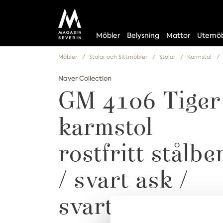
Möbler
Belysning
Mattor
Utemöb
Möbler
Stolar och Sittmöbler
Stolar
Karmstol
Naver Collection
GM 4106 Tiger
karmstol
rostfritt stålbe
/ svart ask /
svart läder