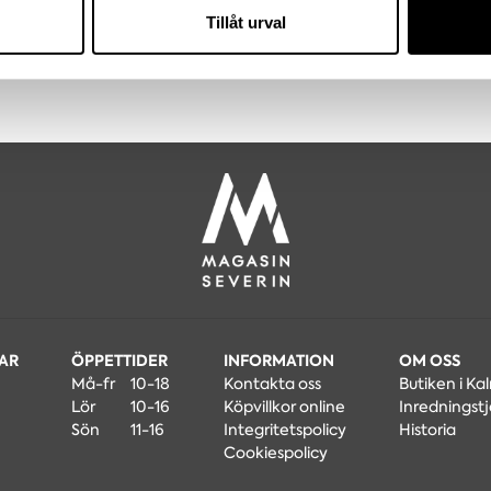
nnons- och analysföretag som vi samarbetar med. Dessa kan i sin
Tillåt urval
har tillhandahållit eller som de har samlat in när du har använt 
MAR
ÖPPETTIDER
INFORMATION
OM OSS
Må-fr
10-18
Kontakta oss
Butiken i Ka
Lör
10-16
Köpvillkor online
Inredningstj
Sön
11-16
Integritetspolicy
Historia
Cookiespolicy