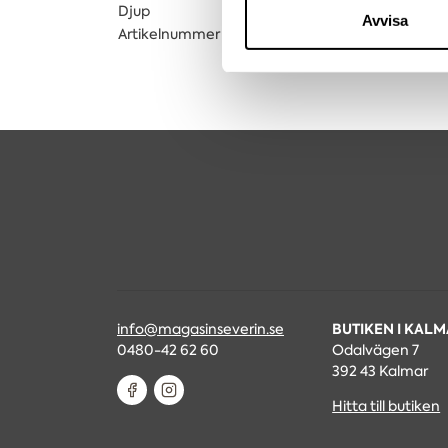
Djup
54
till de sociala medier och a
Avvisa
Artikelnummer
0507003023
med annan information som du 
BUTIKEN I KAL
info@magasinseverin.se
0480-42 62 60
Odalvägen 7
392 43 Kalmar
Hitta till butiken