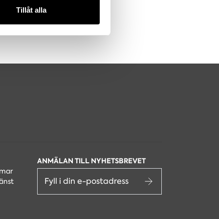
 tur kombinera informationen
Tillåt alla
deras tjänster.
ANMÄLAN TILL NYHETSBREVET
lmar
änst