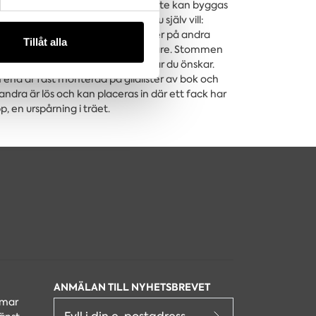
dardutförande men hela serien Klinte kan byggas
andahålla funktioner för
igheten att skapa Klinte som du själv vill:
n information från din enhet
apa ett unikt utförande eller priser på andra
 tur kombinera informationen
Tillåt alla
någon av våra hjälpsamma rådgivare. Stommen
deras tjänster.
lplan kan placeras in i stommen där du önskar.
n ena är fast monterad på glidlister av bok och
 andra är lös och kan placeras in där ett fack har
, en urspårning i träet.
ANMÄLAN TILL NYHETSBREVET
lmar