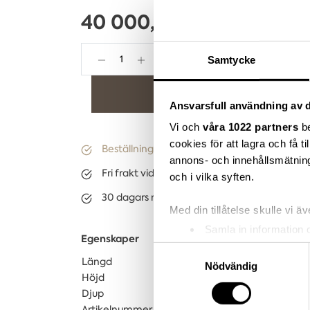
40 000,00 kr
Samtycke
Lägg i varukorgen
Ansvarsfull användning av d
Vi och
våra 1022 partners
be
cookies för att lagra och få t
Beställningsvara
(8-11 veckors leveranstid)
annons- och innehållsmätning
Fri frakt vid köp över 3.000kr
och i vilka syften.
30 dagars returrätt på lagervaror
Med din tillåtelse skulle vi äve
Samla in information 
Egenskaper
Identifiera din enhet 
Samtyckesval
Längd
177
Ta reda på mer om hur dina pe
Nödvändig
Höjd
74
eller dra tillbaka ditt samtyc
Djup
29
Artikelnummer
0507007713