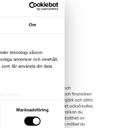
Om
änder teknologi såsom
rsonliga annonser och innehåll,
a som får använda din data
kattade serier. Gediget hantverk och
inaviska linjer. Kärleken till trä och finsnickeri
lera meter
ör hand i massiv helstav av ek eller björk och sätts
ryck)
ller halvförtäckt sinkning, som det också kallas.
ljsektionen
. Du kan ändra
Marknadsföring
dor och 2 lösa hyllplan. Som tillval kan du
t är 29 cm. G.A.D och Klinte är en stolthet av
onym med yttersta kvaltiet och en möbel du