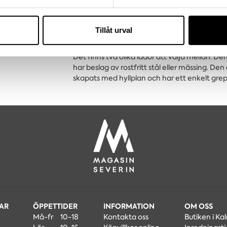
lever med i generationer. Detta är ett stan
e för att anpassa innehållet och annonserna till användarna, tillh
efter önskemål. Genom denna länk får de möjl
vår trafik. Vi vidarebefordrar även sådana identifierare och anna
https://config.gad.se/ Önskar du hjälp att sk
nnons- och analysföretag som vi samarbetar med. Dessa kan i sin
Tillåt urval
kombinationer tar du enkelt kontakt med 
har tillhandahållit eller som de har samlat in när du har använt 
finns i fyra höjder och fem bredder. Lösa hyl
Det finns två olika lådor att välja mellan. De
har beslag av rostfritt stål eller mässing. Den
skapats med hyllplan och har ett enkelt grepp
MAR
ÖPPETTIDER
INFORMATION
OM OSS
Må-fr
10-18
Kontakta oss
Butiken i Ka