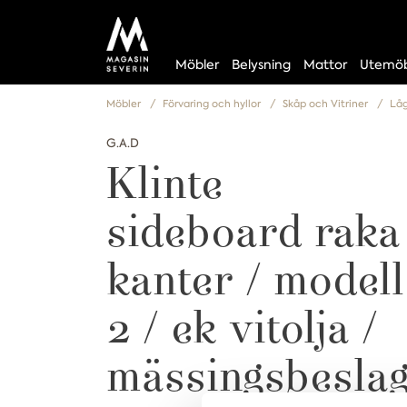
Möbler
Belysning
Mattor
Utemöb
Möbler
Förvaring och hyllor
Skåp och Vitriner
Lå
G.A.D
Klinte
sideboard raka
kanter / modell
2 / ek vitolja /
mässingsbesla