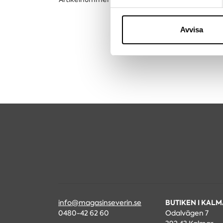
Vi använder enhetsidentifierar
sociala medier och analysera 
till de sociala medier och a
Avvisa
med annan information som du 
BUTIKEN I KAL
info@magasinseverin.se
0480-42 62 60
Odalvägen 7