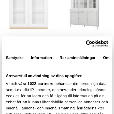
Asplund
Englesson
Snö vitrin modell E glasdörr /
Stockholm 2.0 skänkvitrin
vit / eksockel
142x45x213 whitewash
21 600,00 kr
31 000,00 kr
Samtycke
Information
Reklaminställningar
Om
Ansvarsfull användning av dina uppgifter
Vi och
våra 1022 partners
behandlar din personliga data,
som t.ex. ditt IP-nummer, och använder teknologi såsom
cookies för att lagra och få tillgång till information på din
enhet för att kunna tillhandahålla personliga annonser och
innehåll, annons- och innehållsmätning, åskådarinsikter