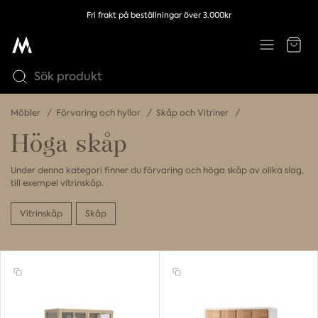
Fri frakt på beställningar över 3.000kr
Möbler
Förvaring och hyllor
Skåp och Vitriner
Höga skåp
Under denna kategori finner du förvaring och höga skåp av olika slag,
till exempel vitrinskåp.
Vitrinskåp
Skåp