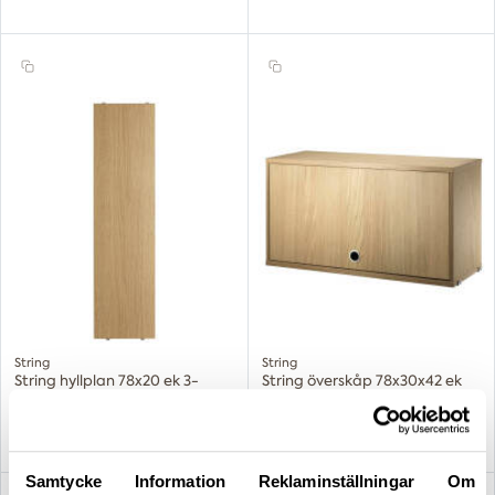
String
String
String hyllplan 78x20 ek 3-
String överskåp 78x30x42 ek
pack
1 260,00 kr
4 345,00 kr
Samtycke
Information
Reklaminställningar
Om