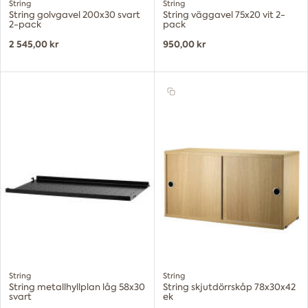
String
String
String golvgavel 200x30 svart
String väggavel 75x20 vit 2-
2-pack
pack
2 545,00 kr
950,00 kr
String
String
String metallhyllplan låg 58x30
String skjutdörrskåp 78x30x42
svart
ek