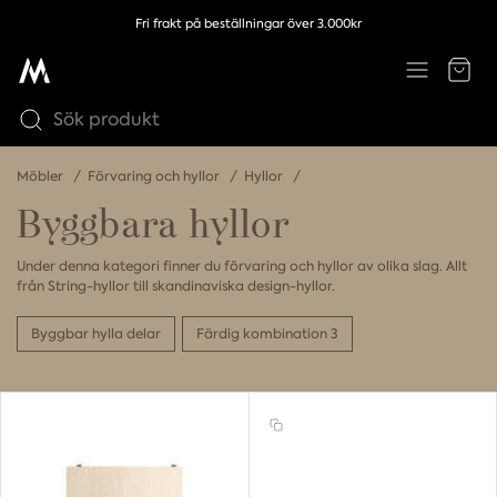
Fri frakt på beställningar över 3.000kr
Möbler
Förvaring och hyllor
Hyllor
Byggbara hyllor
Under denna kategori finner du förvaring och hyllor av olika slag. Allt
från String-hyllor till skandinaviska design-hyllor.
Byggbar hylla delar
Färdig kombination 3