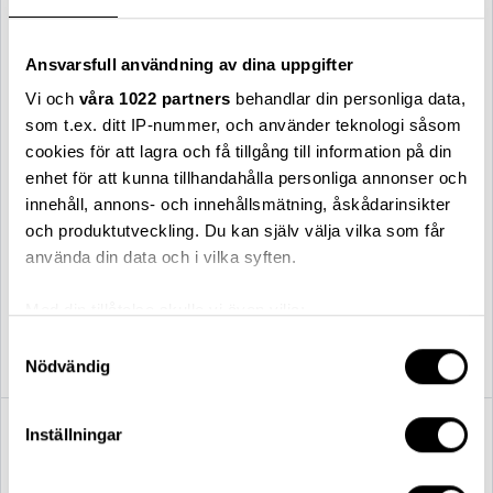
Ansvarsfull användning av dina uppgifter
Vi och
våra 1022 partners
behandlar din personliga data,
som t.ex. ditt IP-nummer, och använder teknologi såsom
cookies för att lagra och få tillgång till information på din
enhet för att kunna tillhandahålla personliga annonser och
innehåll, annons- och innehållsmätning, åskådarinsikter
och produktutveckling. Du kan själv välja vilka som får
använda din data och i vilka syften.
Montana
String
Med din tillåtelse skulle vi även vilja:
Dash wall New white
String skåp 58x30x42 ek
Samla in information om din geografiska plats
Samtyckesval
5 802,00 kr
3 995,00 kr
Nödvändig
som kan ha en noggrannhet på upp till flera meter
Identifiera din enhet genom att aktivt skanna den
för specifika kännetecken (fingeravtryck)
Inställningar
Ta reda på mer om hur dina personliga uppgifter
behandlas och ställ in dina preferenser i
detaljsektionen
.