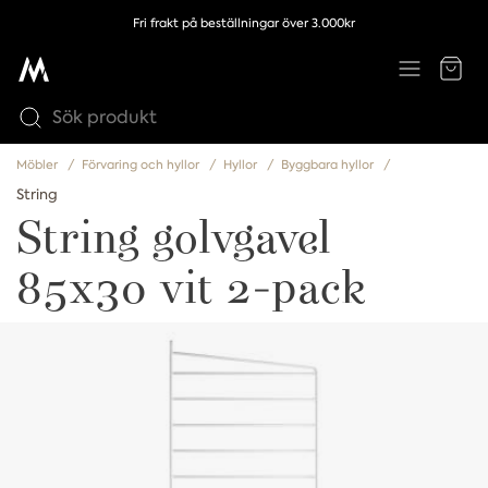
Fri frakt på beställningar över 3.000kr
Möbler
Förvaring och hyllor
Hyllor
Byggbara hyllor
String
String golvgavel
85x30 vit 2-pack