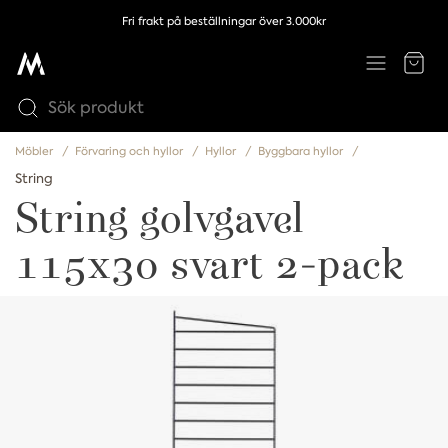
Fri frakt på beställningar över 3.000kr
Möbler
Förvaring och hyllor
Hyllor
Byggbara hyllor
String
String golvgavel
115x30 svart 2-pack