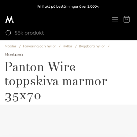
Fri frakt på beställningar över 3.000kr
Möbler
Förvaring och hyllor
Hyllor
Byggbara hyllor
Montana
Panton Wire
toppskiva marmor
35x70