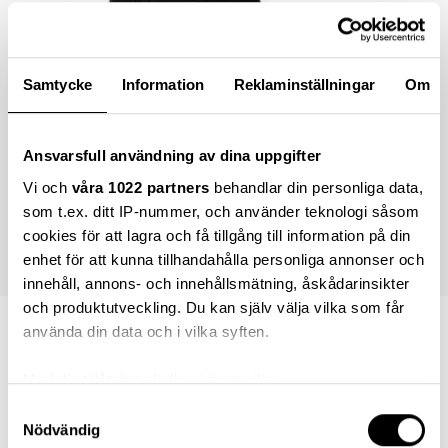
Samtycke
Information
Reklaminställningar
Om
Ansvarsfull användning av dina uppgifter
Vi och
våra 1022 partners
behandlar din personliga data,
som t.ex. ditt IP-nummer, och använder teknologi såsom
cookies för att lagra och få tillgång till information på din
enhet för att kunna tillhandahålla personliga annonser och
innehåll, annons- och innehållsmätning, åskådarinsikter
och produktutveckling. Du kan själv välja vilka som får
3 000,00 kr
använda din data och i vilka syften.
Med din tillåtelse skulle vi även vilja:
Samla in information om din geografiska plats
Samtyckesval
Lägg i varukorgen
Nödvändig
som kan ha en noggrannhet på upp till flera meter