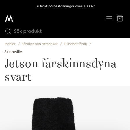
Fri frakt på beställningar över 3.000kr
Möbler
Fåtöljer och sittsäckar
Tillbehör fåtölj
Skinnwille
Jetson fårskinnsdyna
svart