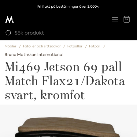
Fri frakt på beställningar över 3.000kr
Möbler
Fåtöljer och sittsäckar
Fotpallar
Fotpall
Bruno Mathsson International
Mi469 Jetson 69 pall
Match Flax21/Dakota
svart, kromfot