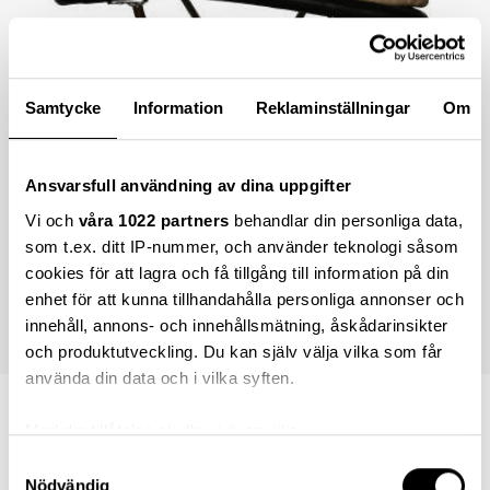
Samtycke
Information
Reklaminställningar
Om
Ansvarsfull användning av dina uppgifter
Vi och
våra 1022 partners
behandlar din personliga data,
som t.ex. ditt IP-nummer, och använder teknologi såsom
cookies för att lagra och få tillgång till information på din
enhet för att kunna tillhandahålla personliga annonser och
innehåll, annons- och innehållsmätning, åskådarinsikter
och produktutveckling. Du kan själv välja vilka som får
använda din data och i vilka syften.
15 995,00 kr
Med din tillåtelse skulle vi även vilja:
Samla in information om din geografiska plats
Samtyckesval
Nödvändig
som kan ha en noggrannhet på upp till flera meter