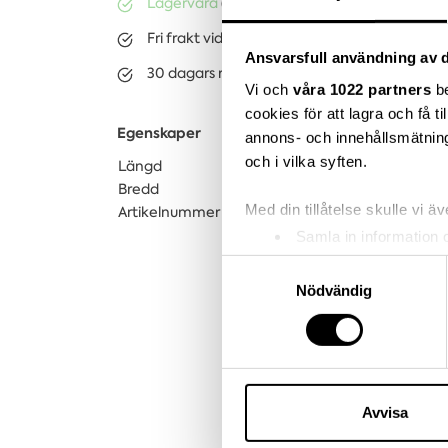
Lagervara
(ca. 3-10 dagar)
Fri frakt vid köp över 3.000kr
Ansvarsfull användning av d
30 dagars returrätt på lagervaror
Vi och
våra 1022 partners
be
cookies för att lagra och få t
Egenskaper
annons- och innehållsmätning
och i vilka syften.
Längd
90
Bredd
60
Med din tillåtelse skulle vi äve
Artikelnummer
0507005625
Samla in information 
Identifiera din enhet 
Samtyckesval
Ta reda på mer om hur dina pe
Nödvändig
eller dra tillbaka ditt samtyc
Vi använder enhetsidentifierar
sociala medier och analysera 
till de sociala medier och a
Avvisa
med annan information som du 