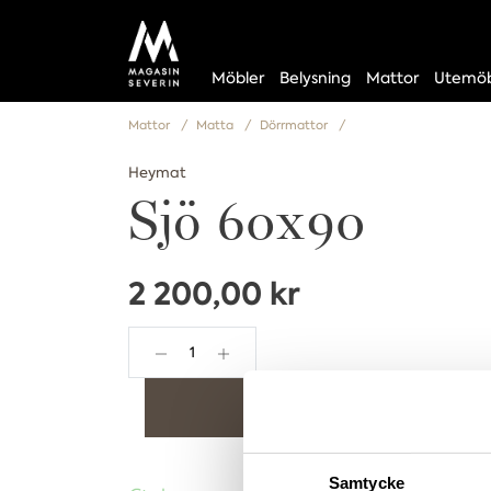
Möbler
Belysning
Mattor
Utemöb
Mattor
Matta
Dörrmattor
Heymat
Sjö 60x90
2 200,00 kr
Lägg i varukorgen
Samtycke