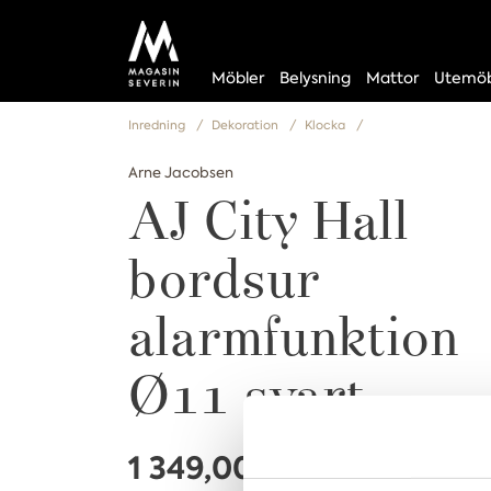
Möbler
Belysning
Mattor
Utemöb
Inredning
Dekoration
Klocka
Arne Jacobsen
AJ City Hall
bordsur
alarmfunktion
Ø11 svart
1 349,00 kr