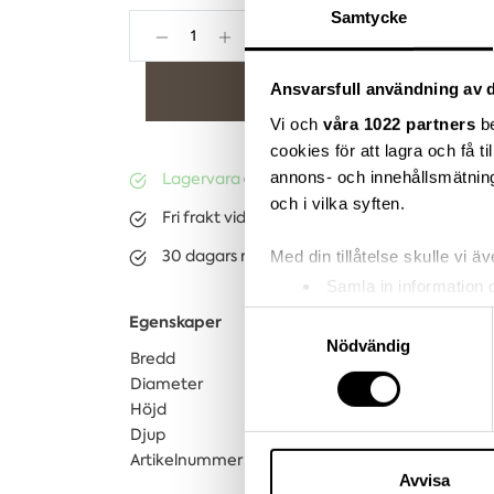
Samtycke
Lägg i varukorgen
Ansvarsfull användning av d
Vi och
våra 1022 partners
be
cookies för att lagra och få t
annons- och innehållsmätning
Lagervara
(ca. 3-10 dagar)
och i vilka syften.
Fri frakt vid köp över 3.000kr
30 dagars returrätt på lagervaror
Med din tillåtelse skulle vi äve
Samla in information 
Identifiera din enhet 
Samtyckesval
Egenskaper
Ta reda på mer om hur dina pe
Nödvändig
Bredd
11.3
eller dra tillbaka ditt samtyc
Diameter
11
Höjd
12
Vi använder enhetsidentifierar
Djup
6.7
sociala medier och analysera 
Artikelnummer
0507004076
till de sociala medier och a
Avvisa