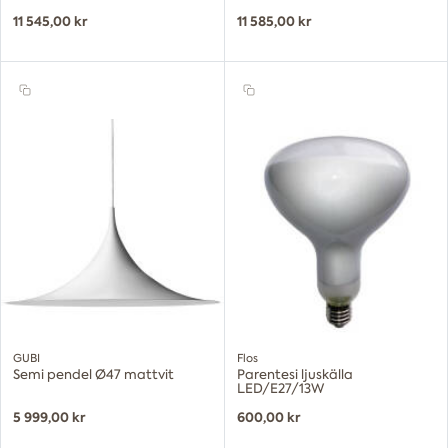
11 545,00 kr
11 585,00 kr
GUBI
Flos
Semi pendel Ø47 mattvit
Parentesi ljuskälla
LED/E27/13W
5 999,00 kr
600,00 kr