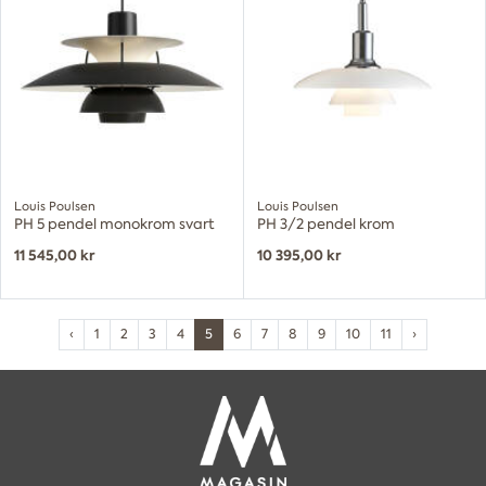
Louis Poulsen
Louis Poulsen
PH 5 pendel monokrom svart
PH 3/2 pendel krom
11 545,00 kr
10 395,00 kr
‹
1
2
3
4
5
6
7
8
9
10
11
›