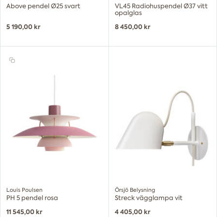
Above pendel Ø25 svart
VL45 Radiohuspendel Ø37 vitt
opalglas
5 190,00 kr
8 450,00 kr
Louis Poulsen
Örsjö Belysning
PH 5 pendel rosa
Streck vägglampa vit
11 545,00 kr
4 405,00 kr