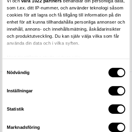
Vi och
våra 1022 partners
behandlar din personliga data,
som t.ex. ditt IP-nummer, och använder teknologi såsom
cookies för att lagra och få tillgång till information på din
enhet för att kunna tillhandahålla personliga annonser och
innehåll, annons- och innehållsmätning, åskådarinsikter
och produktutveckling. Du kan själv välja vilka som får
Louis Poulsen
Louis Poulsen
använda din data och i vilka syften.
PH 4½-3½ Glas golvlampa
Patera pendel Ø45 vit
krom
Med din tillåtelse skulle vi även vilja:
44 100,00 kr
12 755,00 kr
Samla in information om din geografiska plats
Samtyckesval
Nödvändig
som kan ha en noggrannhet på upp till flera meter
Identifiera din enhet genom att aktivt skanna den
för specifika kännetecken (fingeravtryck)
Inställningar
Ta reda på mer om hur dina personliga uppgifter
behandlas och ställ in dina preferenser i
detaljsektionen
.
Statistik
Du kan ändra eller dra tillbaka ditt samtycke när som
helst från cookie-förklaringen.
Marknadsföring
Vi använder enhetsidentifierare för att anpassa innehållet