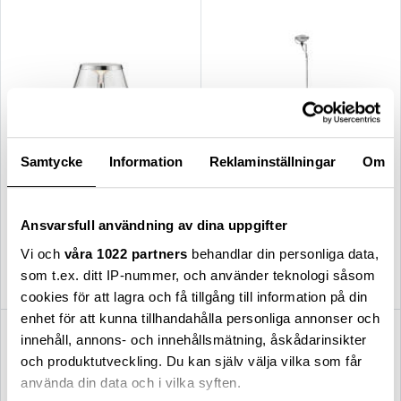
Samtycke
Information
Reklaminställningar
Om
Flos
Flos
Ansvarsfull användning av dina uppgifter
Bon Jour unplugged portabel
Toio LED golvlampa svart
bordslampa / krom
Vi och
våra 1022 partners
behandlar din personliga data,
2 970,00 kr
17 500,00 kr
som t.ex. ditt IP-nummer, och använder teknologi såsom
cookies för att lagra och få tillgång till information på din
enhet för att kunna tillhandahålla personliga annonser och
innehåll, annons- och innehållsmätning, åskådarinsikter
Nyhet
Nyhet
och produktutveckling. Du kan själv välja vilka som får
använda din data och i vilka syften.