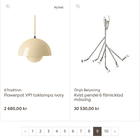
Nyhet
&Tradition
Örsjö Belysning
Flowerpot VP1 taklampa ivory
Kvist pendel 6 förnicklad
mässing
2 680,00 kr
30 530,00 kr
‹
1
2
3
4
5
6
7
8
9
10
›