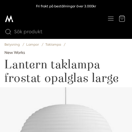
Fri frakt på beställningar över 3.000kr
Belysning
Lampor
Taklampa
New Works
Lantern taklampa
frostat opalglas large