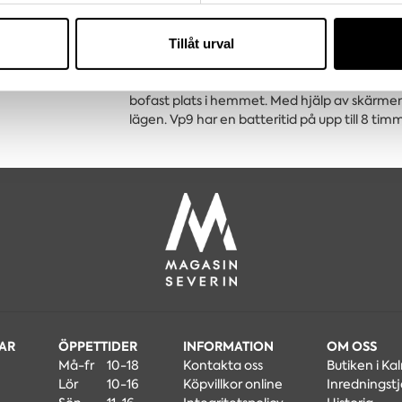
ofta var inredningsprojekt placerade i psyked
vår trafik. Vi vidarebefordrar även sådana identifierare och anna
mirakelmaterial - plast. Och Panton var så f
nnons- och analysföretag som vi samarbetar med. Dessa kan i sin
Tillåt urval
uttryckte sig vara positiv till skatt på vit f
har tillhandahållit eller som de har samlat in när du har använt 
älskade lampmodell Flowerpot, utgiven 52 år
med en medföljande USB och kan sedan ta med
bofast plats i hemmet. Med hjälp av skärmens
lägen. Vp9 har en batteritid på upp till 8 timm
MAR
ÖPPETTIDER
INFORMATION
OM OSS
Må-fr
10-18
Kontakta oss
Butiken i Ka
Lör
10-16
Köpvillkor online
Inredningstj