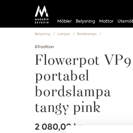
Möbler
Belysning
Mattor
Utemöb
Belysning
Lampor
Bordslampa
&Tradition
Flowerpot VP9
portabel
bordslampa
tangy pink
2 080,00 kr