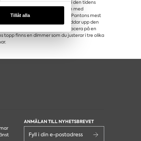
eliska miljöer. Han skapade ofta i den tidens
n information från din enhet
örknippad med färg att han till och med
 tur kombinera informationen
Tillåt alla
ärg. Vp9 är den portabla versionen av Pantons mest
deras tjänster.
 efter den första varianten. Du laddar upp den
 dig den till uteplatsen eller placera på en
 topp finns en dimmer som du justerar i tre olika
ar.
ANMÄLAN TILL NYHETSBREVET
lmar
änst