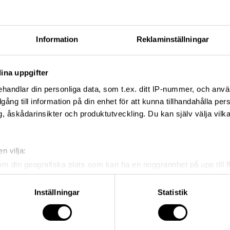
Information
Reklaminställningar
ina uppgifter
handlar din personliga data, som t.ex. ditt IP-nummer, och anv
illgång till information på din enhet för att kunna tillhandahålla pe
, åskådarinsikter och produktutveckling. Du kan själv välja vilk
Produktinformation
n vilja:
Det sägs ha varit tack vare Poul Henningsen
om din geografiska plats som kan ha en noggrannhet på upp till f
designa även lampor. Verner hade barn till
genom att aktivt skanna den för specifika kännetecken (fingeravt
barn gick bort några år efter att de hade skilt
familjerna kom närmre varandra igen, där bl
rsonliga uppgifter behandlas och ställ in dina preferenser i
deta
Inställningar
Statistik
arbetsrelation. Det var även via Henningse
ke när som helst från cookie-förklaringen.
assistent för Arne Jacobsen. Trots de två st
dess filosofier påverkade just Pantons design
e för att anpassa innehållet och annonserna till användarna, tillh