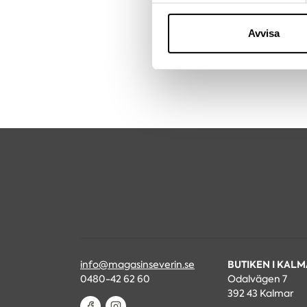
sociala medier och analysera 
till de sociala medier och a
Avvisa
med annan information som du 
BUTIKEN I KAL
info@magasinseverin.se
0480-42 62 60
Odalvägen 7
392 43 Kalmar