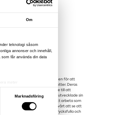
Om
änder teknologi såsom
rsonliga annonser och innehåll,
a som får använda din data
 som Verner Panton fick upp ögonen för att
lera meter
sammans med Poul Henningsens dotter. Deras
ryck)
 sig. Den tragiska händelsen ledde till att
and annat Poul och Verner också utvecklade sin
ljsektionen
. Du kan ändra
Marknadsföring
n som Verner Panton sedan kom att arbeta som
ora namnen som bakgrund är det svårt att se att
. Pantons verk var färgstarka, uttrycksfulla och
andahålla funktioner för