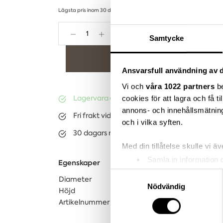
Lägsta pris inom 30 dagar sedan ändring
1 664,00 kr
Samtycke
Lägg i varukorgen
Ansvarsfull användning av d
Vi och
våra 1022 partners
be
Lagervara
(ca. 3-10 dagar)
cookies för att lagra och få t
annons- och innehållsmätning
Fri frakt vid köp över 3.000kr
och i vilka syften.
30 dagars returrätt på lagervaror
Med din tillåtelse skulle vi äve
Samla in information 
Egenskaper
Identifiera din enhet 
Samtyckesval
Diameter
16 cm
Ta reda på mer om hur dina pe
Nödvändig
Höjd
29,5 cm
eller dra tillbaka ditt samtyc
Artikelnummer
0507007572
Vi använder enhetsidentifierar